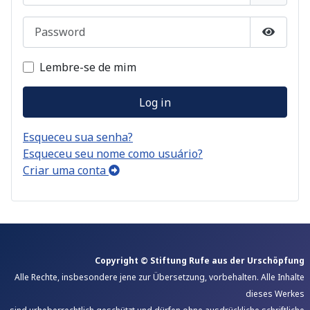
Password
Show P
Lembre-se de mim
Log in
Esqueceu sua senha?
Esqueceu seu nome como usuário?
Criar uma conta
Copyright © Stiftung Rufe aus der Urschöpfung
Alle Rechte, insbesondere jene zur Übersetzung, vorbehalten. Alle Inhalte
dieses Werkes